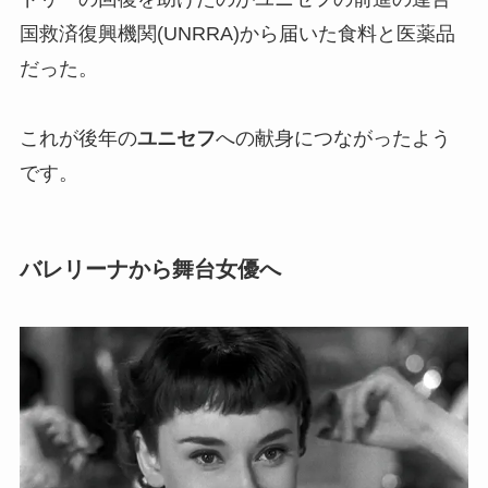
国救済復興機関(UNRRA)から届いた食料と医薬品
だった。
これが後年の
ユニセフ
への献身につながったよう
です。
バレリーナから舞台女優へ