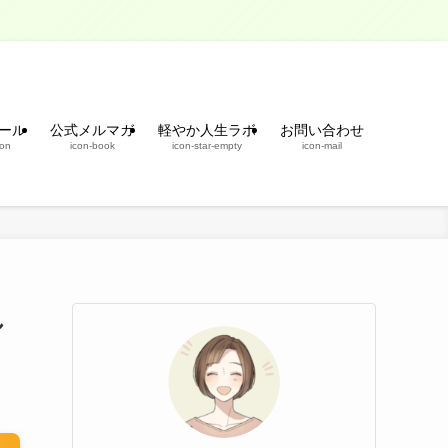
ール
公式メルマガ
軽やか人生ラボ
お問い合わせ
son
icon-book
icon-star-empty
icon-mail
し