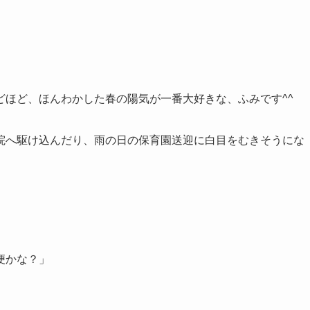
どほど、ほんわかした春の陽気が一番大好きな、ふみです^^
院へ駆け込んだり、雨の日の保育園送迎に白目をむきそうにな
便かな？」