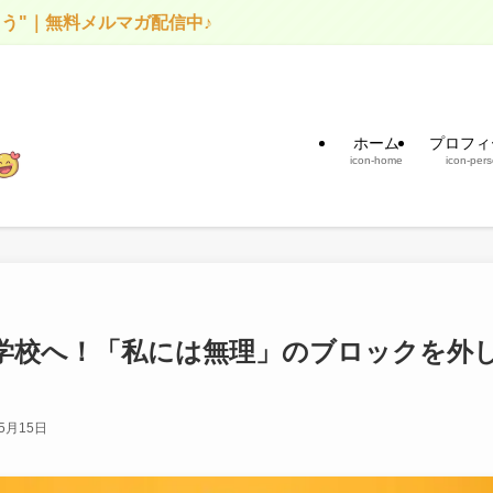
信中♪
ホーム
プロフィ
icon-home
icon-per
車学校へ！「私には無理」のブロックを外
年5月15日