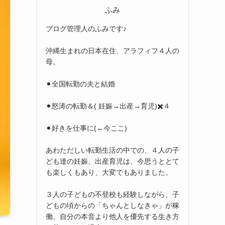
ふみ
ブログ管理人のふみです♪
沖縄生まれの日本在住、アラフィフ４人の
母。
⚫︎全国転勤の夫と結婚
⚫︎怒涛の転勤＆( 妊娠→出産→育児)✖️４
⚫︎好きを仕事に(←今ここ)
あわただしい転勤生活の中での、４人の子
ども達の妊娠、出産育児は、今思うととて
も楽しくもあり、大変でもありました。
３人の子どもの不登校も経験しながら、子
どもの頃からの「ちゃんとしなきゃ」が稼
働、自分の本音より他人を優先する生き方