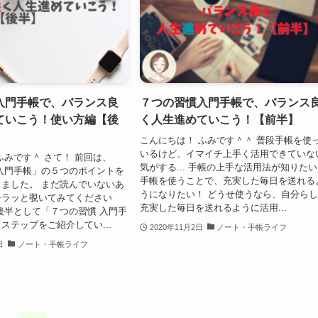
入門手帳で、バランス良
７つの習慣入門手帳で、バランス
ていこう！使い方編【後
く人生進めていこう！【前半】
こんにちは！ ふみです＾＾ 普段手帳を使
いるけど、イマイチ上手く活用できていな
ふみです＾ さて！ 前回は、
気がする... 手帳の上手な活用法が知りた
入門手帳」の５つのポイントを
手帳を使うことで、充実した毎日を送れる
ました。 まだ読んでいないあ
うになりたい！ どうせ使うなら、自分ら
チラッと覗いてみてください
充実した毎日を送れるように活用...
後半として「７つの習慣 入門手
ステップをご紹介してい...
2020年11月2日
ノート・手帳ライフ
日
ノート・手帳ライフ