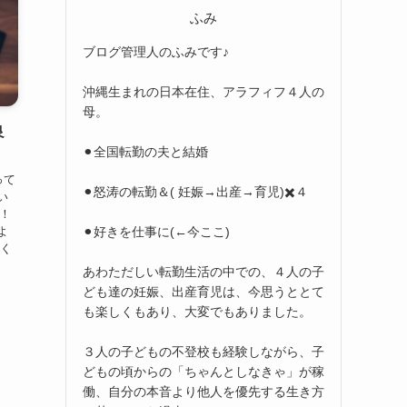
ふみ
ブログ管理人のふみです♪
沖縄生まれの日本在住、アラフィフ４人の
母。
良
⚫︎全国転勤の夫と結婚
って
⚫︎怒涛の転勤＆( 妊娠→出産→育児)✖️４
い
い！
⚫︎好きを仕事に(←今ここ)
よ
しく
あわただしい転勤生活の中での、４人の子
ども達の妊娠、出産育児は、今思うととて
も楽しくもあり、大変でもありました。
３人の子どもの不登校も経験しながら、子
どもの頃からの「ちゃんとしなきゃ」が稼
働、自分の本音より他人を優先する生き方