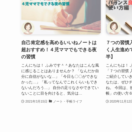
自己肯定感を高めるいいねノートは
７つの習慣
超おすすめ！４児ママでもできる夜
く人生進め
の習慣
半】
こんにちは！ ふみです＾＾あなたはこんな風
こんにちは！ 
に感じることはありませんか？ 「なんだか自
「７つの習慣 
分に自信がないな...」「今日も〇〇ができな
ご紹介していき
かった...」「私ってなんでこれくらいもでき
なたは、ぜひ
ないんだろう...」 自分の足りなさやできてい
ね。 今回は、
ないことに目を向けると、気分は...
帳」の使い方６
2021年3月15日
ノート・手帳ライフ
2020年11月12