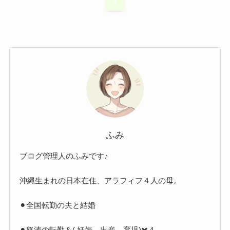
1
ふみ
ブログ管理人のふみです♪
沖縄生まれの日本在住、アラフィフ４人の母。
⚫︎全国転勤の夫と結婚
⚫︎怒涛の転勤＆( 妊娠→出産→育児)✖️４