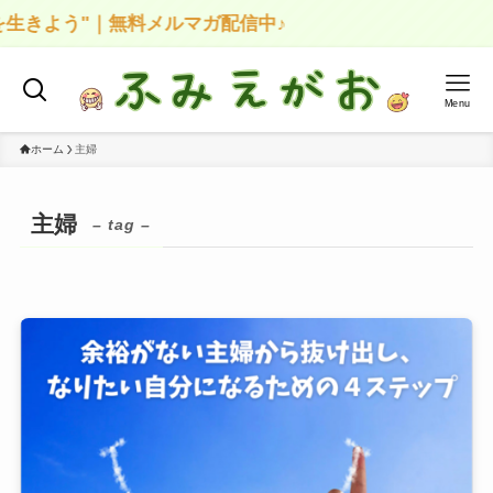
きよう"｜無料メルマガ配信中♪
Menu
ホーム
主婦
主婦
– tag –