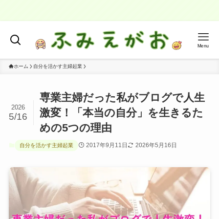
"
Menu
ホーム
自分を活かす主婦起業
専業主婦だった私がブログで人生
2026
激変！「本当の自分」を生きるた
5/16
めの5つの理由
2017年9月11日
2026年5月16日
自分を活かす主婦起業