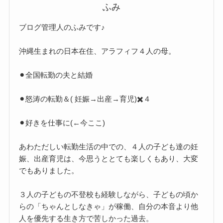
ふみ
ブログ管理人のふみです♪
沖縄生まれの日本在住、アラフィフ４人の母。
⚫︎全国転勤の夫と結婚
⚫︎怒涛の転勤＆( 妊娠→出産→育児)✖️４
⚫︎好きを仕事に(←今ここ)
あわただしい転勤生活の中での、４人の子ども達の妊
娠、出産育児は、今思うととても楽しくもあり、大変
でもありました。
３人の子どもの不登校も経験しながら、子どもの頃か
らの「ちゃんとしなきゃ」が稼働、自分の本音より他
人を優先する生き方で苦しかった過去。