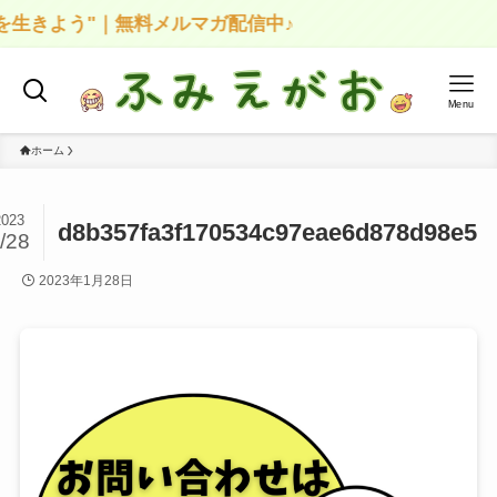
生きよう"｜無料メルマガ配信中♪
Menu
ホーム
2023
d8b357fa3f170534c97eae6d878d98e5
/28
2023年1月28日