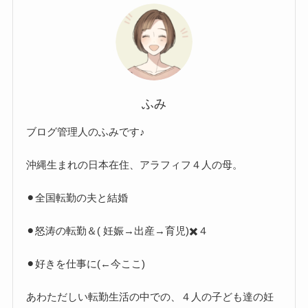
ふみ
ブログ管理人のふみです♪
沖縄生まれの日本在住、アラフィフ４人の母。
⚫︎全国転勤の夫と結婚
⚫︎怒涛の転勤＆( 妊娠→出産→育児)✖️４
⚫︎好きを仕事に(←今ここ)
あわただしい転勤生活の中での、４人の子ども達の妊