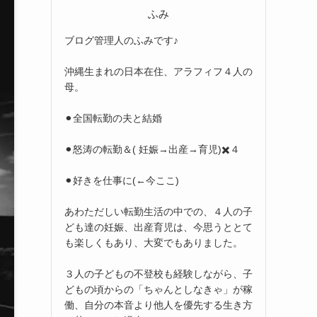
ふみ
ブログ管理人のふみです♪
沖縄生まれの日本在住、アラフィフ４人の
母。
⚫︎全国転勤の夫と結婚
⚫︎怒涛の転勤＆( 妊娠→出産→育児)✖️４
⚫︎好きを仕事に(←今ここ)
あわただしい転勤生活の中での、４人の子
ども達の妊娠、出産育児は、今思うととて
も楽しくもあり、大変でもありました。
３人の子どもの不登校も経験しながら、子
どもの頃からの「ちゃんとしなきゃ」が稼
働、自分の本音より他人を優先する生き方