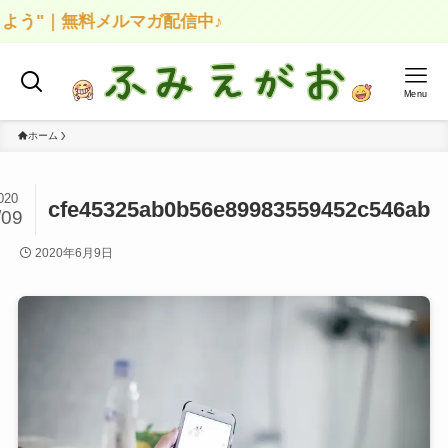
よう"｜無料メルマガ配信中♪
Menu
ホーム
020
cfe45325ab0b56e89983559452c546ab
/09
2020年6月9日