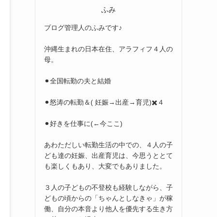
ふみ
ブログ管理人のふみです♪
沖縄生まれの日本在住、アラフィフ４人の
母。
⚫︎全国転勤の夫と結婚
⚫︎怒涛の転勤＆( 妊娠→出産→育児)✖️４
⚫︎好きを仕事に(←今ここ)
あわただしい転勤生活の中での、４人の子
ども達の妊娠、出産育児は、今思うととて
も楽しくもあり、大変でもありました。
３人の子どもの不登校も経験しながら、子
どもの頃からの「ちゃんとしなきゃ」が稼
働、自分の本音より他人を優先する生き方