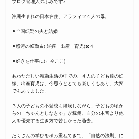
ブログ管理人のふみです♪
沖縄生まれの日本在住、アラフィフ４人の母。
⚫︎全国転勤の夫と結婚
⚫︎怒涛の転勤＆( 妊娠→出産→育児)✖️４
⚫︎好きを仕事に(←今ここ)
あわただしい転勤生活の中での、４人の子ども達の妊
娠、出産育児は、今思うととても楽しくもあり、大変
でもありました。
３人の子どもの不登校も経験しながら、子どもの頃か
らの「ちゃんとしなきゃ」が稼働、自分の本音より他
人を優先する生き方で苦しかった過去。
たくさんの学びを積み重ねてきて、「自然の法則」に