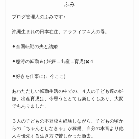
ふみ
ブログ管理人のふみです♪
沖縄生まれの日本在住、アラフィフ４人の母。
⚫︎全国転勤の夫と結婚
⚫︎怒涛の転勤＆( 妊娠→出産→育児)✖️４
⚫︎好きを仕事に(←今ここ)
あわただしい転勤生活の中での、４人の子ども達の妊
娠、出産育児は、今思うととても楽しくもあり、大変
でもありました。
３人の子どもの不登校も経験しながら、子どもの頃か
らの「ちゃんとしなきゃ」が稼働、自分の本音より他
人を優先する生き方で苦しかった過去。