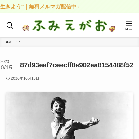
きよう"｜無料メルマガ配信中♪
Menu
ホーム
2020
87d93eaf7ceecff8e902ea8154488f52
10/15
2020年10月15日