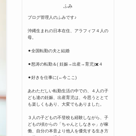
ふみ
ブログ管理人のふみです♪
沖縄生まれの日本在住、アラフィフ４人の
母。
⚫︎全国転勤の夫と結婚
⚫︎怒涛の転勤＆( 妊娠→出産→育児)✖️４
⚫︎好きを仕事に(←今ここ)
あわただしい転勤生活の中での、４人の子
ども達の妊娠、出産育児は、今思うととて
も楽しくもあり、大変でもありました。
３人の子どもの不登校も経験しながら、子
どもの頃からの「ちゃんとしなきゃ」が稼
働、自分の本音より他人を優先する生き方