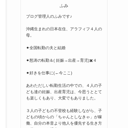
ふみ
ブログ管理人のふみです♪
沖縄生まれの日本在住、アラフィフ４人の
母。
⚫︎全国転勤の夫と結婚
⚫︎怒涛の転勤＆( 妊娠→出産→育児)✖️４
⚫︎好きを仕事に(←今ここ)
あわただしい転勤生活の中での、４人の子
ども達の妊娠、出産育児は、今思うととて
も楽しくもあり、大変でもありました。
３人の子どもの不登校も経験しながら、子
どもの頃からの「ちゃんとしなきゃ」が稼
働、自分の本音より他人を優先する生き方