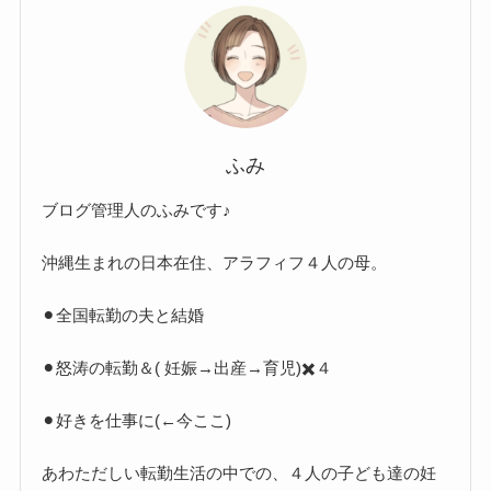
ふみ
ブログ管理人のふみです♪
沖縄生まれの日本在住、アラフィフ４人の母。
⚫︎全国転勤の夫と結婚
⚫︎怒涛の転勤＆( 妊娠→出産→育児)✖️４
⚫︎好きを仕事に(←今ここ)
あわただしい転勤生活の中での、４人の子ども達の妊