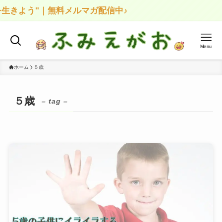
生きよう"｜無料メルマガ配信中♪
Menu
ホーム
５歳
５歳
– tag –