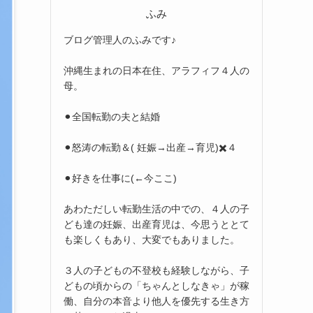
ふみ
ブログ管理人のふみです♪
沖縄生まれの日本在住、アラフィフ４人の
母。
⚫︎全国転勤の夫と結婚
⚫︎怒涛の転勤＆( 妊娠→出産→育児)✖️４
⚫︎好きを仕事に(←今ここ)
あわただしい転勤生活の中での、４人の子
ども達の妊娠、出産育児は、今思うととて
も楽しくもあり、大変でもありました。
３人の子どもの不登校も経験しながら、子
どもの頃からの「ちゃんとしなきゃ」が稼
働、自分の本音より他人を優先する生き方